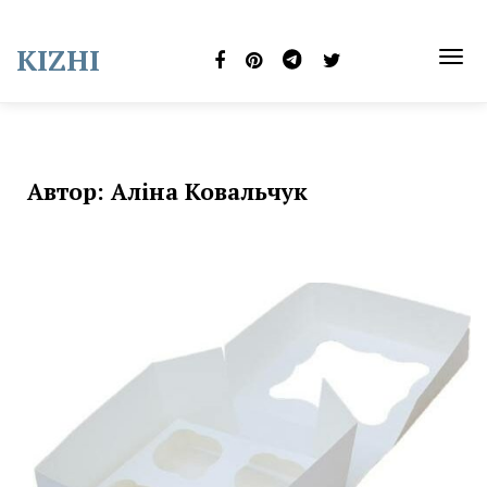
Skip
to
KIZHI
content
TOG
NAVI
Автор:
Аліна Ковальчук