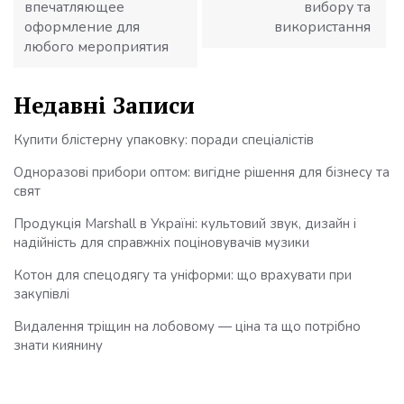
впечатляющее
вибору та
оформление для
використання
любого мероприятия
Недавні Записи
Купити блістерну упаковку: поради спеціалістів
Одноразові прибори оптом: вигідне рішення для бізнесу та
свят
Продукція Marshall в Україні: культовий звук, дизайн і
надійність для справжніх поціновувачів музики
Котон для спецодягу та уніформи: що врахувати при
закупівлі
Видалення тріщин на лобовому — ціна та що потрібно
знати киянину