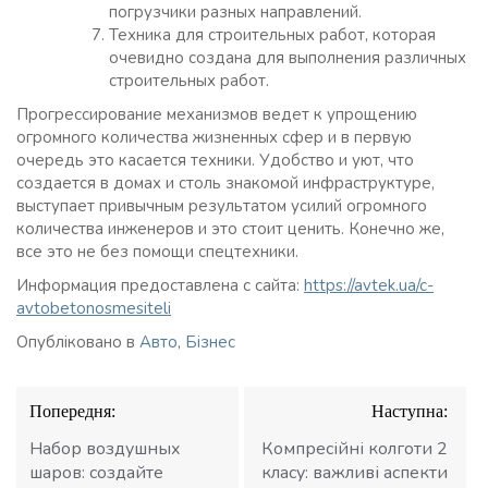
погрузчики разных направлений.
Техника для строительных работ, которая
очевидно создана для выполнения различных
строительных работ.
Прогрессирование механизмов ведет к упрощению
огромного количества жизненных сфер и в первую
очередь это касается техники. Удобство и уют, что
создается в домах и столь знакомой инфраструктуре,
выступает привычным результатом усилий огромного
количества инженеров и это стоит ценить. Конечно же,
все это не без помощи спецтехники.
Информация предоставлена с сайта:
https://avtek.ua/c-
avtobetonosmesiteli
Опубліковано в
Авто
,
Бізнес
Навігація
Попередня:
Наступна:
записів
Набор воздушных
Компресійні колготи 2
шаров: создайте
класу: важливі аспекти