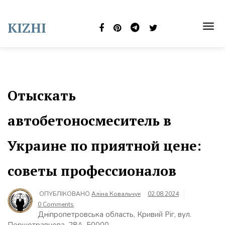
Skip
to
KIZHI
content
TOG
NAVI
Отыскать
автобетоносмеситель в
Украине по приятной цене:
советы профессионалов
ОПУБЛІКОВАНО
Аліна Ковальчук
02.08.2024
0 Comments
Дніпропетровська область, Кривий Ріг, вул.