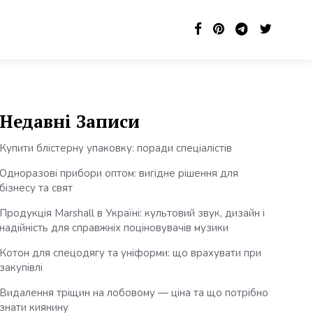
Недавні Записи
Купити блістерну упаковку: поради спеціалістів
Одноразові прибори оптом: вигідне рішення для
бізнесу та свят
Продукція Marshall в Україні: культовий звук, дизайн і
надійність для справжніх поціновувачів музики
Котон для спецодягу та уніформи: що врахувати при
закупівлі
Видалення тріщин на лобовому — ціна та що потрібно
знати киянину