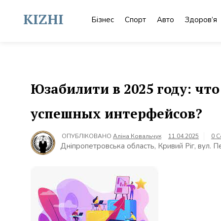
Skip
to
KIZHI
Бізнес
Спорт
Авто
Здоров’я
content
Юзабилити в 2025 году: чт
успешных интерфейсов?
ОПУБЛІКОВАНО
Аліна Ковальчук
11.04.2025
0 
Дніпропетровська область, Кривий Ріг, вул. 