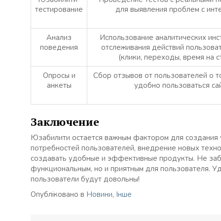
тестирование
для выявления проблем с инт
Анализ
Использование аналитических инс
поведения
отслеживания действий пользоват
(клики, переходы, время на с
Опросы и
Сбор отзывов от пользователей о т
анкеты
удобно пользоваться са
Заключение
Юзабилити остается важным фактором для создания 
потребностей пользователей, внедрение новых техно
создавать удобные и эффективные продукты. Не забы
функциональным, но и приятным для пользователя. У
пользователи будут довольны!
Опубліковано в
Новини
,
Інше
Навігація