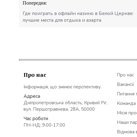
Попередня:
записів
Где поиграть в офлайн казино в Белой Церкве:
лучшие места для отдыха и азарта
Про нас
Про нас
Вакансії
Інформація, що змінює перспективу.
Питання т
Адреса
Дніпропетровська область, Кривий Ріг,
Команда
вул. Першотравнева, 28А, 50000
Місія пр
Час роботи
Наши па
ПН-НД: 9:00-17:00
Відмова в