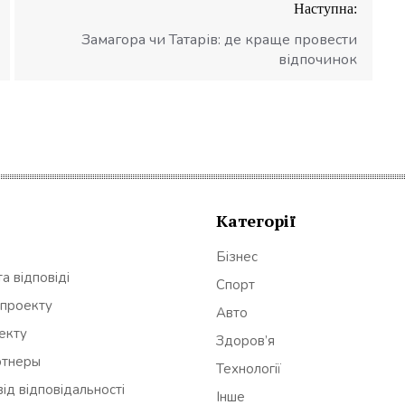
Наступна:
Замагора чи Татарів: де краще провести
відпочинок
Категорії
Бізнес
а відповіді
Спорт
 проекту
Авто
оекту
Здоров’я
ртнеры
Технології
ід відповідальності
Інше