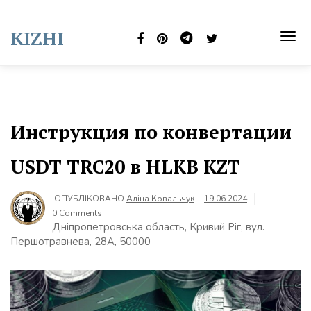
Skip
to
KIZHI
content
TOG
NAVI
Инструкция по конвертации
USDT TRC20 в HLKB KZT
ОПУБЛІКОВАНО
Аліна Ковальчук
19.06.2024
0 Comments
Дніпропетровська область, Кривий Ріг, вул.
Першотравнева, 28А, 50000