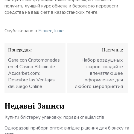
получить лучший курс обмена и безопасно перевести
средства на ваш счет в казахстанских тенге.
Опубліковано в
Бізнес
,
Інше
Навігація
Попередня:
Наступна:
записів
Gana con Criptomonedas
Набор воздушных
en el Casino Bitcoin de
шаров: создайте
Azucarbet.com:
впечатляющее
Descubre las Ventajas
оформление для
del Juego Online
любого мероприятия
Недавні Записи
Купити блістерну упаковку: поради спеціалістів
Одноразові прибори оптом: вигідне рішення для бізнесу та