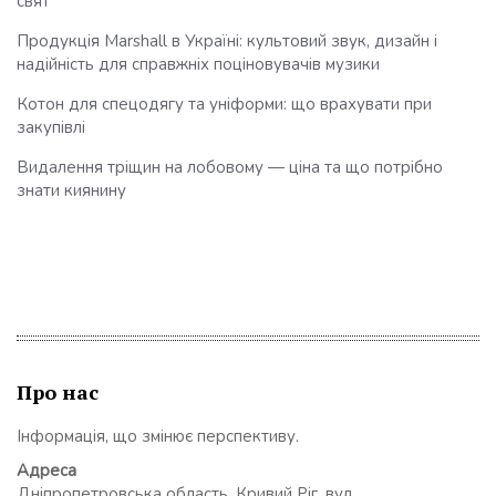
свят
Продукція Marshall в Україні: культовий звук, дизайн і
надійність для справжніх поціновувачів музики
Котон для спецодягу та уніформи: що врахувати при
закупівлі
Видалення тріщин на лобовому — ціна та що потрібно
знати киянину
Про нас
Інформація, що змінює перспективу.
Адреса
Дніпропетровська область, Кривий Ріг, вул.